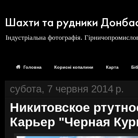
Шахти та рудники Донба
Індустріальна фотографія. Гірничопромислов
Головна
Корисні копалини
Карта
Бі
субота, 7 червня 2014 р.
Никитовское ртутно
Карьер "Черная Кур