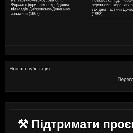
Каптаренко-Черноусова О.К.
Потієвська П.Д. Форам
Форамiнiфери нижньокрейдових
верхньобашкирських в
вiдкладiв Днiпровсько-Донецькоï
західної частини Доне
западини (1967)
(1958)
Новіша публікація
Перегл
⚒ Підтримати проє