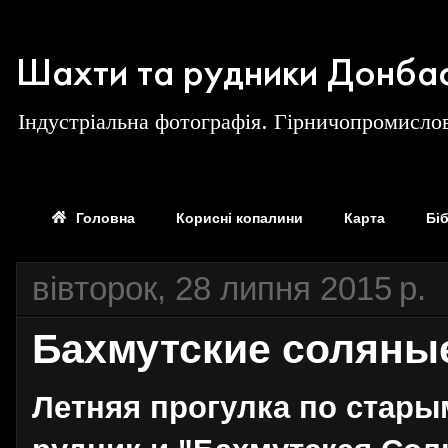
Шахти та рудники Донба
Індустріальна фотографія. Гірничопромислов
Головна
Корисні копалини
Карта
Бі
вівторок, 28 липня 2015 р.
Бахмутские соляны
Летняя прогулка по стар