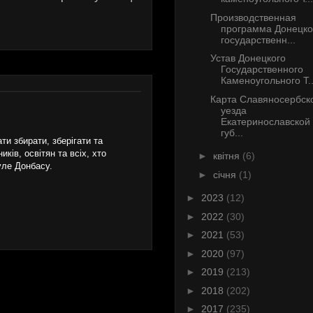
Производственная
программа Донецко
государственн...
Устав Донецкого
Государственного
Каменоугольного Т..
Карта Славяносербск
уезда
Екатеринославской
губ...
и збирати, зберігати та
ків, освітян та всіх, хто
►
квітня
(6)
уле Донбасу.
►
січня
(1)
►
2023
(12)
►
2022
(30)
►
2021
(53)
►
2020
(97)
►
2019
(213)
►
2018
(202)
►
2017
(235)