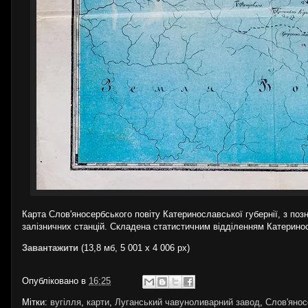
Карта Слов'яносербського повіту Катеринославської губернії, з поз
залізничних станцій. Складена статистичним відділенням Катеринос
Завантажити
(13,8 мб, 5 001 x 4 006 px)
Опубліковано в
16:25
Мітки:
вугілля
,
карти
,
Луганський чавуноливарний завод
,
Слов'янос