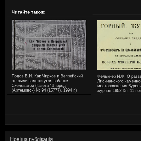
Читайте також:
Подов В.И. Как Чирков и Вепрейский
Фелькнер И.Ф. О разв
открыли залежи угля в балке
Лисичанского каменно
Скелеватой (Газета "Вперед"
месторождения бурени
(Артемовск) № 94 (15777), 1994 г.)
журнал 1852 Кн. 11 но
Новіша публікація