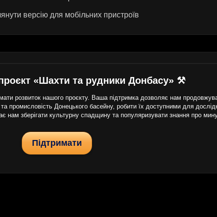
янути версію для мобільних пристроїв
проєкт «Шахти та рудники Донбасу» ⚒
ати розвиток нашого проєкту. Ваша підтримка дозволяє нам продовжуват
 та промисловість Донецького басейну, робити їх доступними для дослідни
гає нам зберігати культурну спадщину та популяризувати знання про мин
Підтримати