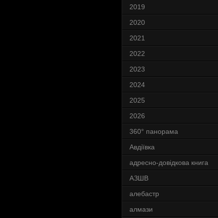
2019
2020
2021
2022
2023
2024
2025
2026
360° панорама
Авдіївка
адресно-довідкова книга
АЗШВ
алебастр
алмази