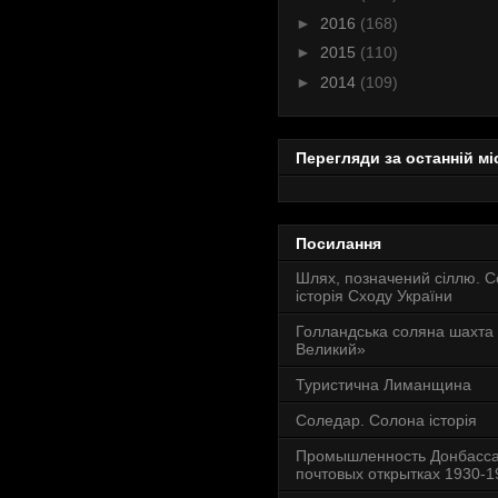
►
2016
(168)
►
2015
(110)
►
2014
(109)
Перегляди за останній мі
Посилання
Шлях, позначений сіллю. 
історія Сходу України
Голландська соляна шахта
Великий»
Туристична Лиманщина
Соледар. Солона історія
Промышленность Донбасса
почтовых открытках 1930-19