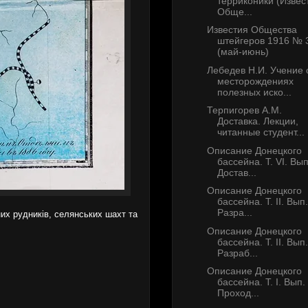
терриконики (Извес
Обще...
Известия Общества
штейгеров 1916 № 
(май-июнь)
Лебедев Н.И. Учение 
месторождениях
полезных иско...
Терпигорев А.М.
Доставка. Лекции,
читанные студент...
Описание Донецкого
бассейна. Т. VI. Вып.
Достав...
Описание Донецкого
бассейна. Т. II. Вып. 
Разра...
них рудників, селянських шахт та
Описание Донецкого
бассейна. Т. II. Вып. 
Разраб...
Описание Донецкого
бассейна. Т. I. Вып. I
Проход...