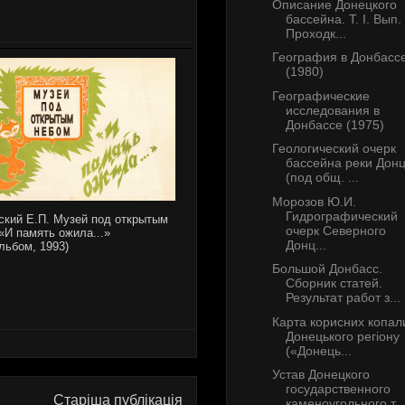
Описание Донецкого
бассейна. Т. I. Вып. 
Проходк...
География в Донбасс
(1980)
Географические
исследования в
Донбассе (1975)
Геологический очерк
бассейна реки Дон
(под общ. ...
Морозов Ю.И.
Гидрографический
ский Е.П. Музей под открытым
очерк Северного
«И память ожила...»
Донц...
льбом, 1993)
Большой Донбасс.
Сборник статей.
Результат работ з...
Карта корисних копал
Донецького регіону
(«Донець...
Устав Донецкого
государственного
Старіша публікація
каменоугольного т...