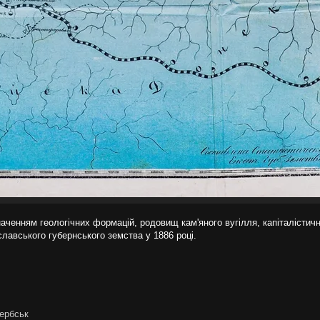
наченням геологічних формацій, родовищ кам'яного вугілля, капіталістич
лавського губернського земства у 1886 році.
ербськ