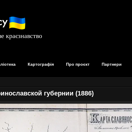
су
е краєзнавство
бліотека
Картографія
Про проєкт
Партнери
инославской губернии (1886)