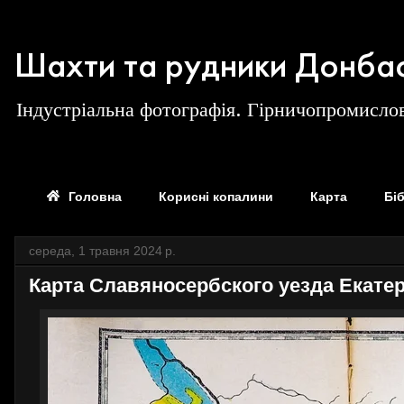
Шахти та рудники Донба
Індустріальна фотографія. Гірничопромислов
Головна
Корисні копалини
Карта
Бі
середа, 1 травня 2024 р.
Карта Славяносербского уезда Екатер