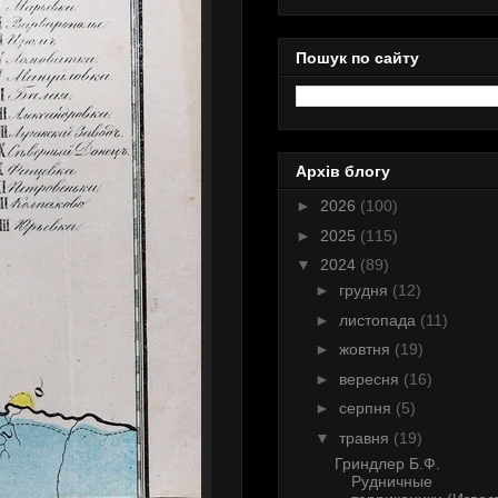
Пошук по сайту
Архів блогу
►
2026
(100)
►
2025
(115)
▼
2024
(89)
►
грудня
(12)
►
листопада
(11)
►
жовтня
(19)
►
вересня
(16)
►
серпня
(5)
▼
травня
(19)
Гриндлер Б.Ф.
Рудничные