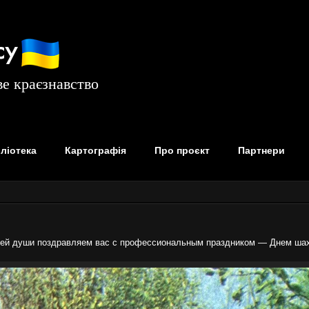
су
е краєзнавство
бліотека
Картографія
Про проєкт
Партнери
сей души поздравляем вас с профессиональным праздником — Днем шах