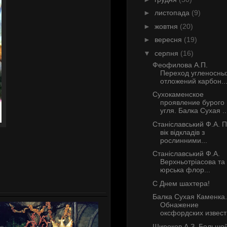
►
листопада
(9)
►
жовтня
(20)
►
вересня
(19)
▼
серпня
(16)
Феофилова А.П.
Переход угленосны
отложений карбон..
Сухокаменское
проявление бурого
угля. Балка Сухая ..
Станiславський Ф.А. 
вiк вiдкладiв з
рослинними...
Станiславський Ф.А.
Верхньотрiасова та
юрська флор...
С Днем шахтера!
Балка Сухая Каменка.
Обнажение
оксфордских известн
Широков А.З. Большо