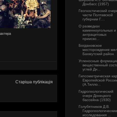
Донбасс (1957)
Геогностический очер
части Полтавской
губернии Г....
О разведках
каменноугольных и
ахтера
антрацитовых
прииско...
Богдановское
месторождение мел
Бахмутский район
Угленосные формаци
вещественный сост
углей Дн...
Гипсометрическая ка
Европейской Росси
Старіша публікація
(А.Тилло...
Гидрогеологический
очерк Донецкого
бассейна (1930)
Голубятников Д.В.
Гидрогеологически
исследования ...