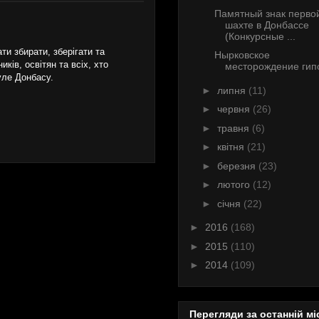
Памятный знак перво
шахте в Донбассе
(Конкурсные ...
и збирати, зберігати та
Нырковское
ків, освітян та всіх, хто
месторождение гип
уле Донбасу.
►
липня
(11)
►
червня
(26)
►
травня
(6)
►
квітня
(21)
►
березня
(23)
►
лютого
(12)
►
січня
(22)
►
2016
(168)
►
2015
(110)
►
2014
(109)
Перегляди за останній мі