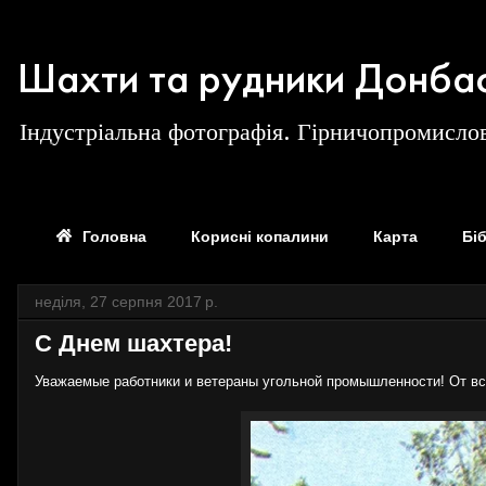
Шахти та рудники Донба
Індустріальна фотографія. Гірничопромислов
Головна
Корисні копалини
Карта
Бі
неділя, 27 серпня 2017 р.
С Днем шахтера!
Уважаемые работники и ветераны угольной промышленности! От в