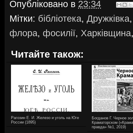
Опубліковано в
23:34
Мітки:
бібліотека
,
Дружківка
флора
,
фосилії
,
Харківщина
Читайте також:
Рагозин Е. И. Железо и уголь на Юге
Богданов Г. Черное зо
России (1895)
Краматорском («Крама
правда» №1, 2019)