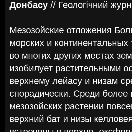
Донбасу
// Геологiчний журна
Мезозойские отложения Бол
морских и континентальных 
во многих других местах зе
изобилует растительными ос
верхнему лейасу и низам ср
спорадически. Среди более 
мезозойских растении повс
верхний бат и низы келловея
встречены в верхне- оксфор