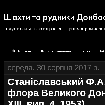
Шахти та рудники Донба
Індустріальна фотографія. Гірничопромислов
Головна
Корисні копалини
Карта
Бі
середа, 30 серпня 2017 р.
Станiславський Ф.А
флора Великого Донб
XIII, вип. 4, 1953)