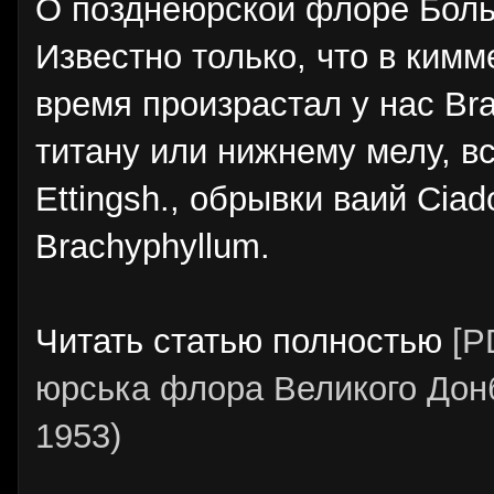
О позднеюрской флоре Боль
Известно только, что в ким
время произрастал у нас Br
титану или нижнему мелу, вст
Ettingsh., обрывки ваий Ciad
Brachyphyllum.
Читать статью полностью
[P
юрська флора Великого Донбас
1953)