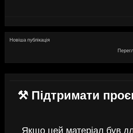
Новіша публікація
Перегл
⚒ Підтримати проє
Якщо цей матеріал був д