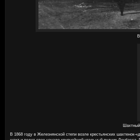
В
Шахтный 
В 1868 году в Железнянской степи возле крестьянских шахтенок-«
шахт и ведет свое начало крупнейший угольный рудник Донбасса. П