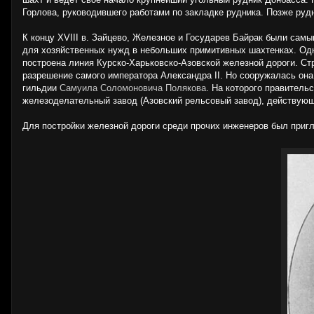
Горлова, руководившего работами по закладке рудника. Позже руд
К концу ХVІII в. Зайцево, Железное и Государев Байрак были сам
для хозяйственных нужд в небольших примитивных шахтенках. Одна
построена линия Курско-Харьковско-Азовской железной дороги. Ст
разрешение самого императора Александра II. Но сооружалась она н
гильдии
Самуила Со­ломоновича Полякова
. На которого правитель
железоделательный завод (Азовский рель­совый завод), действую
Для постройки железной дороги среди прочих инженеров был при