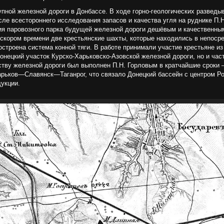
упной железной дороги в Донбассе. В ходе горно-геологических разведы
ле всестороннего исследования запасов и качества угля на руднике П.
ия паровозного парка будущей железной дороги дешёвым и качественны
 скором времени две крестьянские шахты, которые находились в непосре
строена система конной тяги. В работе принимали участие крестьяне 
онецкий участок Курско-Харьковско-Азовской железной дороги, но и ча
ству железной дороги был выполнен П.Н. Горловым в кратчайшие сроки 
арьков—Славянск—Таганрог, что связало Донецкий бассейн с центром Р
укции.