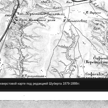
хверстовой карте под редакцией Шуберта 1879-1888гг.