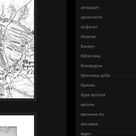
антрацит
археологія
асфальт
базальт
Бахмут
бібліотека
Біловодськ
бронзова доба
Брянка
буре вугілля
вапняк
вапняна піч
виставка
відео