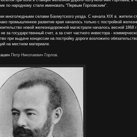
ник по народному стали именовать "Первым Горловским".
ыми многолюдными селами Бахмутского уезда. С начала XIX в. жители с
ко промышленное развитие края началось только с постройкой железных
роительство новой железнодорожной магистрали началось весной 1868 г
е за государственный счет, а за счет частного инвестора - коммерческо
ство при выдаче концессии на постройку дороги возложило обязательств
щий на местном материале.
глашен
Петр Николаевич Горлов
.