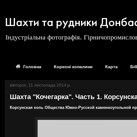
Шахти та рудники Донба
Індустріальна фотографія. Гірничопромислов
Головна
Корисні копалини
Карта
Бі
вівторок, 11 листопада 2014 р.
Шахта "Кочегарка". Часть 1. Корсунска
Корсунская копь Общества Южно-Русской каменноугольной 