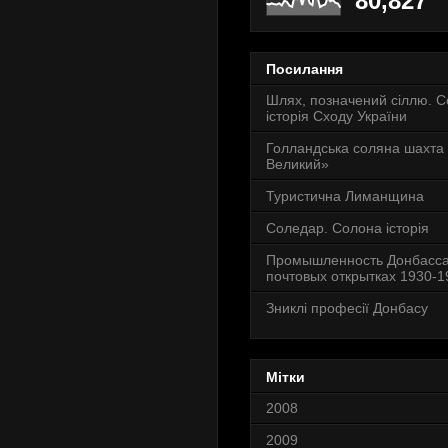
80,827
Посилання
Шлях, позначений сіллю. 
історія Сходу України
Голландська соляна шахта
Великий»
Туристична Лиманщина
Соледар. Солона історія
Промышленность Донбасса
почтовых открытках 1930-19
Зниклі професії Донбасу
Мітки
2008
2009