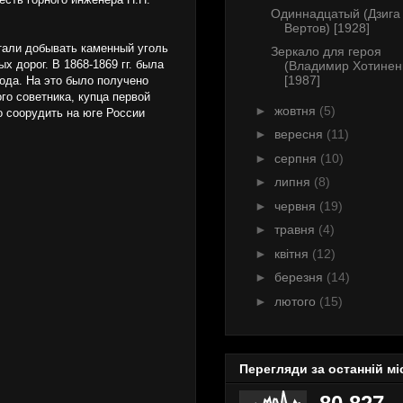
Одиннадцатый (Дзига
Вертов) [1928]
тали добывать каменный уголь
Зеркало для героя
 дорог. В 1868-1869 гг. была
(Владимир Хотинен
[1987]
ода. На это было получено
го советника, купца первой
►
жовтня
(5)
о соорудить на юге России
►
вересня
(11)
►
серпня
(10)
►
липня
(8)
►
червня
(19)
►
травня
(4)
►
квітня
(12)
►
березня
(14)
►
лютого
(15)
Перегляди за останній мі