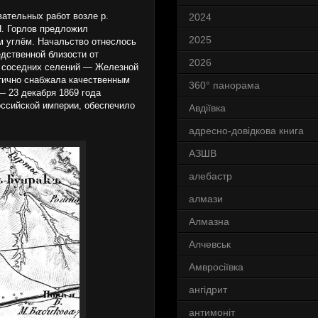
вательных работ возле р.
2024
Н. Горлов предложил
2025
м углём. Начальство отнеслось
дственной близости от
2026
из соседних селений — Железной
стично снабжала качественным
360° панорама
— 23 декабря 1869 года
оссийской империи, обеспечило
Авдіївка
адресно-довідкова книга
АЗШВ
алебастр
алмази
Алмазна
Алчевськ
Амвросіївка
ангідрит
антимоніт