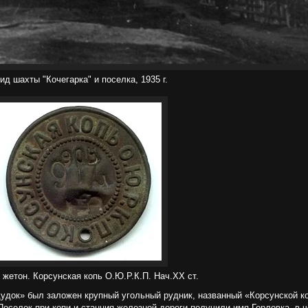
ид шахты "Кочегарка" и поселка, 1935 г.
жетон. Корсунская копь О.Ю.Р.К.П. Нач.ХХ ст.
дудок» был заложен крупный угольный рудник, названный «Корсунской к
оселок при копи и станция железной дороги получили имя Горловка, в ч