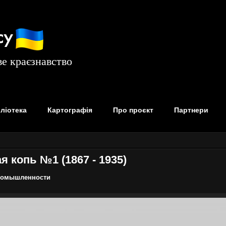
су
е краєзнавство
бліотека
Картографія
Про проєкт
Партнери
я копь №1 (1867 - 1935)
промышленности