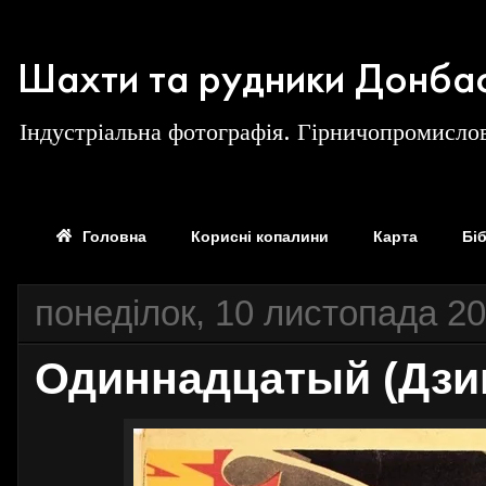
Шахти та рудники Донба
Індустріальна фотографія. Гірничопромислов
Головна
Корисні копалини
Карта
Бі
понеділок, 10 листопада 20
Одиннадцатый (Дзиг