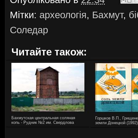
Мітки:
археологія
,
Бахмут
,
бі
Соледар
Читайте також:
Бахмутская центральная соляная
Горшков В.П., Грищенк
копь - Рудник №2 им. Свердлова
земли Донецкой (1992)