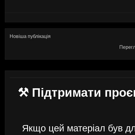
Новіша публікація
Перегл
⚒ Підтримати проє
Якщо цей матеріал був д