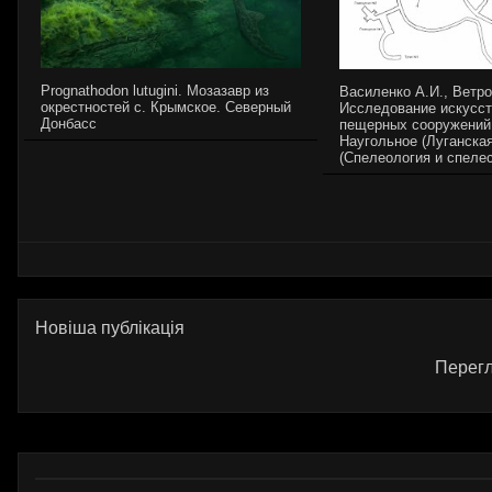
Prognathodon lutugini. Мозазавр из
Василенко А.И., Ветро
окрестностей с. Крымское. Северный
Исследование искусс
Донбасс
пещерных сооружений
Наугольное (Луганская
(Спелеология и спелес
Новіша публікація
Перегл