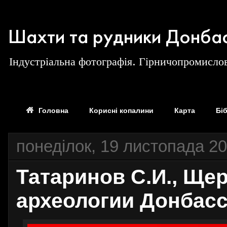
Шахти та рудники Донба
Індустріальна фотографія. Гірничопромислов
Головна
Корисні копалини
Карта
Бі
понеділок, 19 листопада 20
Татаринов С.И., Щер
археологии Донбасс