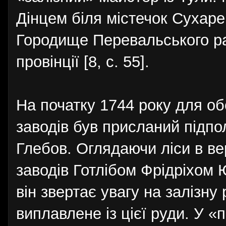
Дінцем біля містечок Сухарев
Городище Перевальського рай
провінції [8, с. 55].
На початку 1744 року для о
заводів був присланий підпо
Глебов. Оглядаючи ліси в ве
заводів Готлібом Фрідріхом 
він звертає увагу на залізну
виплавлене із цієї руди. У 