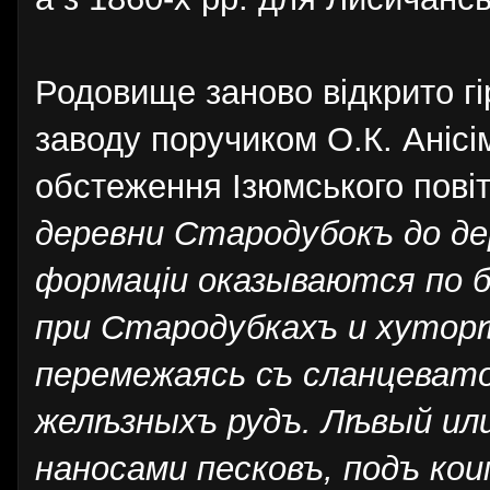
Родовище заново відкрито г
заводу поручиком О.К. Анісі
обстеження Ізюмського повіт
деревни Стародубокъ до де
формаціи оказываются по б
при Стародубкахъ и хутор
перемежаясь съ сланцеват
желѣзныхъ рудъ. Лѣвый или
наносами песковъ, подъ к