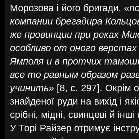
Морозова і його бригади, «
п
компании брегадира Кольцо
же провинции при реках Мию
особливо от оного верстах
Ямполя и в протчих тамош
все то равным образом разв
учинить
» [8, с. 297]. Окрі
знайденої руди на вихід і як
срібні, мідні, свинцеві й ін
У Торі Райзер отримує інстр