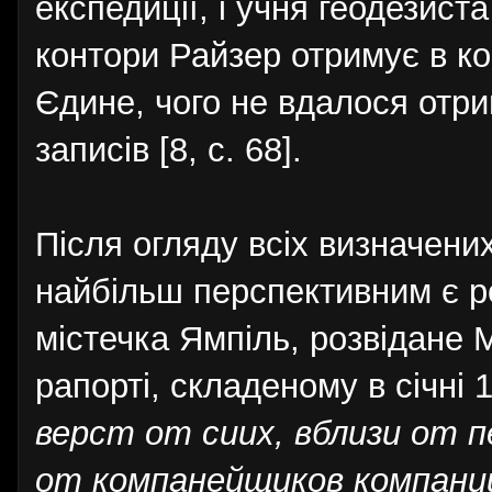
експедиції, і учня геодезист
контори Райзер отримує в ко
Єдине, чого не вдалося отри
записів [8, с. 68].
Після огляду всіх визначени
найбільш перспективним є р
містечка Ямпіль, розвідане 
рапорті, складеному в січні 
верст от сиих, вблизи от п
от компанейщиков компании