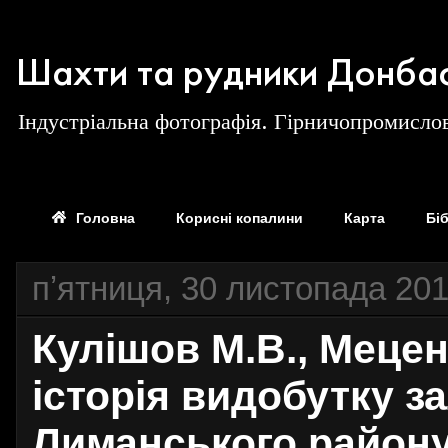
Шахти та рудники Донба
Індустріальна фотографія. Гірничопромислов
Головна
Корисні копалини
Карта
Бі
пʼятниця, 30 листопада 201
Кулішов М.В., Мецен
історія видобутку за
Лиманського району