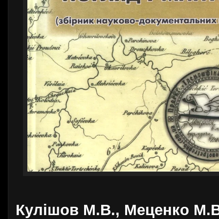
Кулішов М.В., Меценко М.В