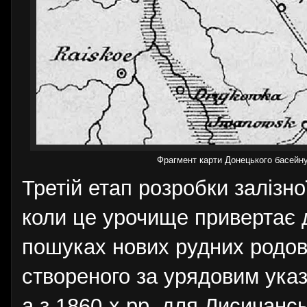
Фрагмент карти Донецького басейну
Третій етап розробки залізно
коли це урочище привертає д
пошуках нових рудних родов
створеного за урядовим указ
а з 1860-х рр. для Лисичансь