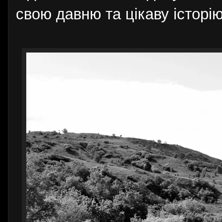
свою давню та цікаву історі