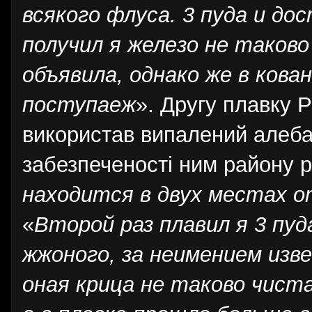
всякого флуса. 3 пуда и до
получил я железо не таков
объявила, однако же в кова
поступаеж
». Другу плавку 
використав випалений алебас
забезпеченості ним району р
находится в двух местах о
«
Второй раз плавил я 3 пу
жжоного, за неимением изве
оная крица не таково чиста