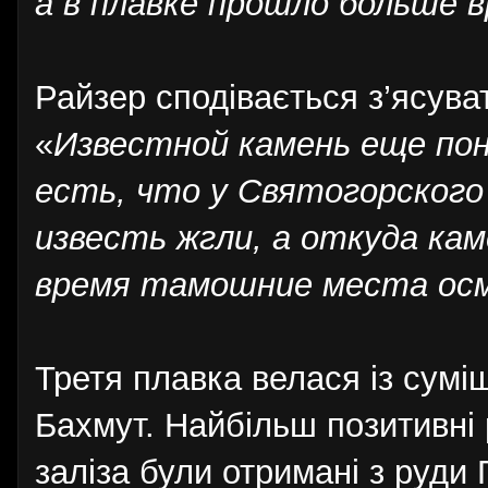
а в плавке прошло больше в
Райзер сподівається з’ясува
«
Известной камень еще пон
есть, что у Святогорског
известь жгли, а откуда кам
время тамошние места осм
Третя плавка велася із суміш
Бахмут. Найбільш позитивні р
заліза були отримані з руди 