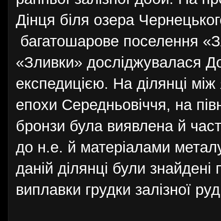
Дінця біля озера Чернецьког
багатошарове поселення «Зли
«Зливки» досліджувалася Д
експедицією. На ділянці мі
епохи Середньовіччя, на півн
бронзи була виявлена й частк
до н.е. й матеріалами метал
даній ділянці були знайдені
виплавки грудки залізної руди