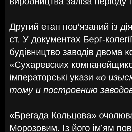
виробництва заліза періоду п
Другий етап пов’язаний із ді
ст. У документах Берг-колегії
будівництво заводів двома к
«Сухаревских компанейщиков
імператорські укази «
о изыс
тому и построению заводо
«Брегада Кольцова» очолюв
Морозовим. Із його ім’ям по