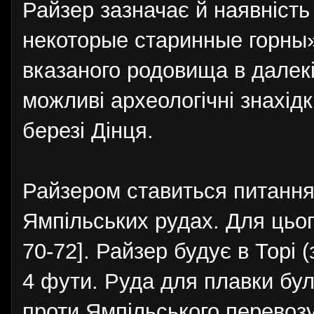
Райзер зазначає й наявність 
некоторые старинные горны» 
вказаного родовища в далекі
можливі археологічні знахідк
березі Дінця.
Райзером ставиться питання
Ямпільських рудах. Для цьог
70-72]. Райзер будує в Торі 
4 фути. Руда для плавки бу
проти Ямпільського перевозу