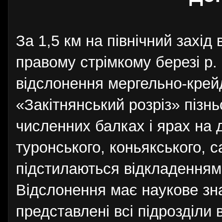
За 1,5 км на північний захід
правому стрімкому березі р.
відслонення мергельно-крейд
«Закітнянський розріз» пізньо
численних балках і ярах на
туронського, коньякського, с
підстилаються відкладеннями
Відслонення має наукове зн
представлені всі підрозділи 