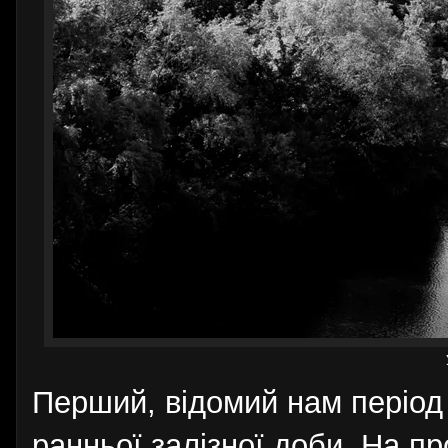
Перший, відомий нам період 
ранньої залізної доби. На п