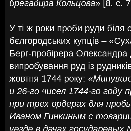
брегадира Кольцова
» [8, с. 7
У ті ж роки проби руди біля
бєлгородських купців
–
«Суха
Берг-пробірера Олександра Д
випробування руд із рудників
жовтня 1744 року: «
Минувшег
и 26-го чисел 1744-го году
при трех ордерах для проб
Иваном Гинкиным с товарищ
уезде в дачах государевых