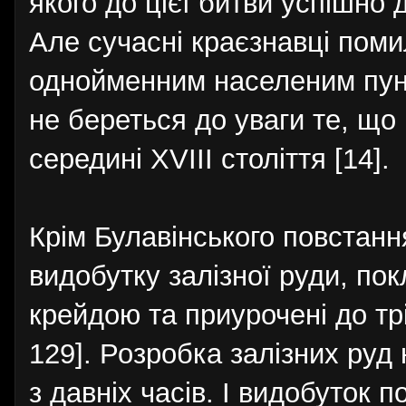
якого до цієї битви успішно д
Але сучасні краєзнавці пом
однойменним населеним пунк
не береться до уваги те, що
середині XVIII століття [14].
Крім Булавінського повстанн
видобутку залізної руди, по
крейдою та приурочені до трі
129]. Розробка залізних руд
з давніх часів. І видобуток п