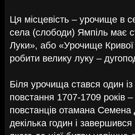
Ця місцевість – урочище в се
села (слободи) Ямпіль має ст
Луки», або «Урочище Кривої Л
робити велику луку – дугопо
Біля урочища стався один із
повстання 1707-1709 років –
повстанців отамана Семена Д
декілька годин і завершився