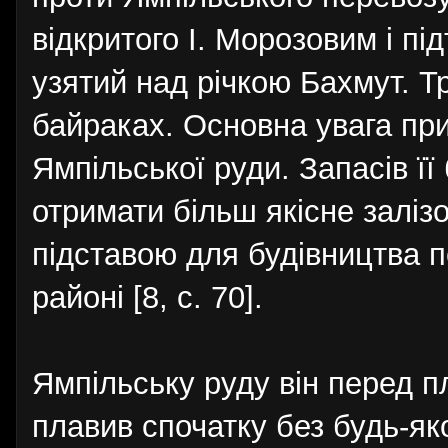
відкритого І. Морозовим і п
узятий над річкою Бахмут. Тр
байраках. Основна увага пр
Ямпільської руди. Запасів її
отримати більш якісне заліз
підставою для будівництва п
районі [8, с. 70].
Ямпільську руду він перед п
плавив спочатку без будь-як