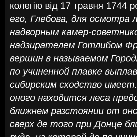
колегію від 17 травня 1744 р
его, Глебова, для осмотра 
надворным камер-советнико
надзирателем Готлибом Фр
вершин в называемом Городк
по учиненной плавке выпла
сибирским сходство имеет.
оного находится леса предо
ближнем разстоянии от оног
сверх де того при Донце б