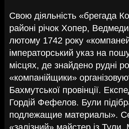
Свою діяльність «брегада Ко
районі річок Хопер, Ведмеди
лютому 1742 року «компане
імператорський указ на пошу
місцях, де знайдено рудні р
«компанійщики» організовую
Бахмутської провінції. Експ
Гордій Фефелов. Були підіб
подлежащие материалы». Се
«залізний» майстер із Тули.