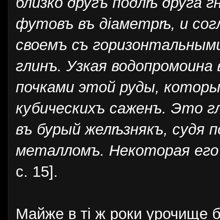
близко другъ подлѣ друга 
футовъ въ діаметрѣ, и сог
своемъ съ горизонтальным
глинъ. Узкая водопромоина
почками этой руды, котор
кубическихъ саженъ. Это г
въ бурый желѣзнякъ, судя п
металломъ. Некоторая его
с. 15].
Майже в ті ж роки урочище 