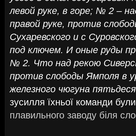
левой руке, в горе; № 2
–
на
правой руке, против слобод
Сухаревского и с Суровског
под ключем. И оные руды про
№ 2. Что над рекою Сиверс
против слободы Ямполя в у
железного чюгуна пятьдес
зусилля їхньої команди були
плавильного заводу біля сл