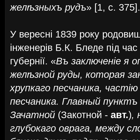
желѣзныхъ рудъ
» [1, с. 375]
У вересні 1839 року родови
інженерів Б.К. Бледе під ча
губернії. «
Въ заключеніе я 
желѣзной руды, которая за
хрупкаго песчаника, часті
песчаника. Главный пунктъ
Зачатной
(Закотной -
авт.
)
,
глубокаго оврага, между сл