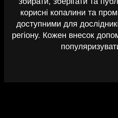
збирати, зберігати та публ
корисні копалини та пром
доступними для дослідників
регіону. Кожен внесок допо
популяризуват