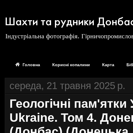
Шахти та рудники Донба
Індустріальна фотографія. Гірничопромислов
Головна
Корисні копалини
Карта
Бі
середа, 21 травня 2025 р.
Геологiчнi пам'ятки 
Ukraine. Том 4. Дон
(Донбас) (Донецька,