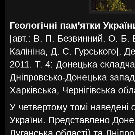
Геологічні пам'ятки Україн
[авт.: В. П. Безвинний, О. Б. 
Калініна, Д. С. Гурського], Д
2011. Т. 4: Донецька складч
Дніпровсько-Донецька запад
Харківська, Чернігівська обла
У четвертому томі наведені 
України. Представлено Доне
Луганська області) та Дніпр