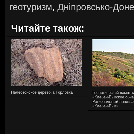
геотуризм
,
Дніпровсько-Дон
Читайте також:
Палеозойское дерево, г. Горловка
Геологический памятн
«Клебан-Быкское обна
Региональный ландша
«Клебан-Бык»