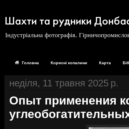
Шахти та рудники Донба
Індустріальна фотографія. Гірничопромислов
Головна
Корисні копалини
Карта
Бі
неділя, 11 травня 2025 р.
Опыт применения ко
углеобогатительных