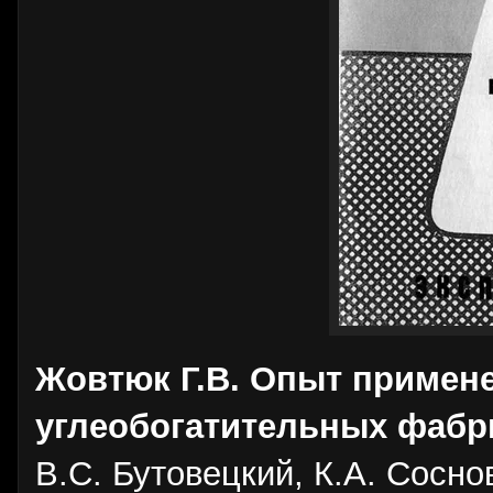
Жовтюк Г.В. Опыт примене
углеобогатительных фабр
В.С. Бутовецкий, К.А. Сосно