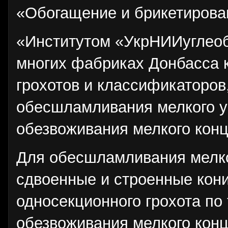
«Обогащение и брикетирован
«Институтом «УкрНИИуглеоб
многих фабриках Донбасса к
грохотов и классификаторов
обесшламливания мелкого уг
обезвоживания мелкого конц
Для обесшламливания мелко
сдвоенные и строенные кони
односекционного грохота по 
обезвоживания мелкого конц