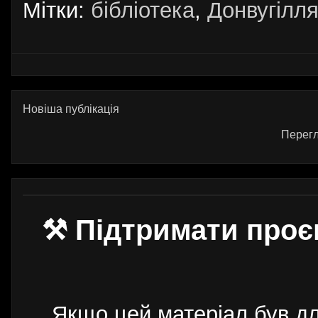
Мітки:
бібліотека
,
Донвугілл
Новіша публікація
Перегл
⚒ Підтримати проє
Якщо цей матеріал був д