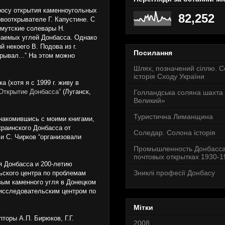
росу открытия каменноугольных
82,252
вооткрывателе Г. Капустине. С
хмутские солевары Н.
опаемых углей Донбасса. Однако
 некоего В. Подова из г.
Посилання
крывал...” На этом можно
Шлях, позначений сіллю. 
історія Сходу України
 (хотя я с 1999 г. живу в
Открытие Донбасса”
(Луганск,
Голландська соляна шахта
Великий»
Туристична Лиманщина
знакомившись с моими книгами,
краинского Донбасса от
Соледар. Солона історія
 и С. Чирков “организовали
Промышленность Донбасса
почтовых открытках 1930-19
я Донбасса и 200-летию
Зниклі професії Донбасу
ьского центра по проблемам
вым каменного угля в Донецком
-исследовательским центром по
Мітки
торы А.П. Бирюков, Г.Г.
2008