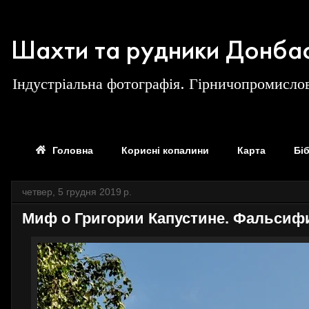
Шахти та рудники Донба
Індустріальна фотографія. Гірничопромислов
Головна
Корисні копалини
Карта
Бі
четвер, 5 грудня 2019 р.
Миф о Григории Капустине. Фальсиф