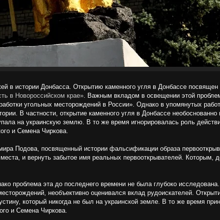
ей в истории Донбасса. Открытию каменного угля в Донбассе посвящен 
ть в Новороссийском крае»
. Важным вкладом в освещении этой пробле
работки угольных месторождений в России». Однако в упомянутых работа
ории. В частности, открытие каменного угля в Донбассе необоснованно
ступала на украинскую землю. В то же время игнорировалась роль дейст
ого и Семена Чиркова.
имира Подова, посвященный истории фальсификации образа первооткры
места, и вернуть забытое имя реальных первооткрывателей. Которым, до
ако проблема эта до последнего времени не была глубоко исследована.
сторождений, необъективно оценивался вклад рудоискателей. Открыти
стину, который никогда не был на украинской земле. В то же время пр
ого и Семена Чиркова.