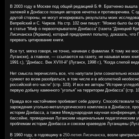
В 2003 году в Москве под общей редакцией Б.Ф. Братченко вышла 
залежей в Донбассе позиция авторов нечетка и противоречива. С о
другой стороны, не могут игнорировать результаты моих исследов
Вепрейский и С. Чирков. На стр. 102 они пишут: “Можно было бы 
в статье “Миф о первооткрывателе Донбасса” (газета “Донецкий Кряж
Лисичанска (Украина), который предпринял попытку, доказать, что 
прервать цитирование книги.
Все тут, мягко говоря, не точно, начиная с фамилии. К тому же мос
Луганске), а главное, — ссылаются на газету, не называя моих кни
1991 г,), “Донбасс. Век ХѴІІІ-й” (Луганск, 1998 г.), “Когда слепой вед
Нет смысла перечислять все, что напутали (или сознательно иска
сумеют во всем разобраться, в том числе и в абсолютной необосно
российской его части” (стр. 103). И все же авторы “Истории углед
первую добычу каменного “уголья” на территории Донбасса” (стр. 10
Правда все настойчивее пробивает себе дорогу. Способствовали 
зарождения угольно-металлургического комплекса в Донбассе, про
истории Донбасса, а также Международная научная конференция, 
бассейне, проведенная Луганским национальным педагогическим у
проблемам истории Донбасса и союзом краеведов Луганщины (Луган
В 1960 году, в годовщину в
250-летия Лисичанска
, возле центральн