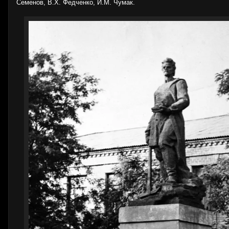
Семенов, В.Х. Федченко, И.М. Чумак.