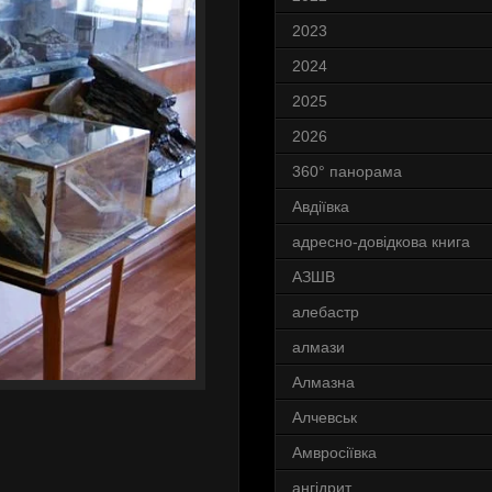
2023
2024
2025
2026
360° панорама
Авдіївка
адресно-довідкова книга
АЗШВ
алебастр
алмази
Алмазна
Алчевськ
Амвросіївка
ангідрит