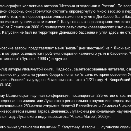
монография коллектива авторов “История угледобычи в России”. По воп
дной стороны, они стремятся отстоять опровергнутую мною версию о пер
аний о том, что первооткрывателями каменного угля в Донбассе были ба
ограничиться упоминанием имени Г. Капустина как первооткрывателя иск
” от 7 сентября 2000 г.) приводятся результаты краеведческих изысканий
Г. Капустин не был на территории Донецкого бассейна и угля здесь не от
ковские авторы представляют меня “неким” (неизвестным) из г. Лисичанска
г, в которых освещается проблема открытия каменного угля в бассейне:
“
ет слепого” (Луганск, 1998 г.) и другие.
зили) авторы упомянутой книги. Надеюсь, заинтересованные читатели, о
ванности упрека на уровне бреда о попытке “отсечь историю освоения У
обычи в России” вынуждены были признать, что в 1721 году Н. Вепрейский
3-104).
тому Вседонецкая научная конференция, посвященная 275-летию открыти
веденная по инициативе Луганского регионального научно-исследовател
посвященная 280-летию открытия Никитой Вепрейским и Семеном Чирко
ниверситетом имени Тараса Шевченко, Луганским региональным научно
ск, изд. Луганского педуниверситета “Альма-Матер”, 2002)».
ого рынка установлен памятник Г. Капустину. Авторы ㅡ луганские скульп