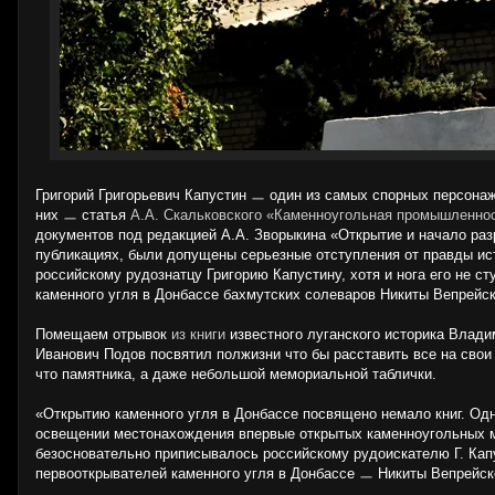
Григорий Григорьевич Капустин ㅡ один из самых спорных персонаж
них ㅡ статья
А.А. Скальковского «Каменноугольная промышленнос
документов под редакцией А.А. Зворыкина «Открытие и начало раз
публикациях, были допущены серьезные отступления от правды ист
российскому рудознатцу Григорию Капустину, хотя и нога его не 
каменного угля в Донбассе бахмутских солеваров Никиты Вепрейск
Помещаем отрывок
из книги
известного луганского историка Влад
Иванович Подов посвятил полжизни что бы расставить все на свои 
что памятника, а даже небольшой мемориальной таблички.
«Открытию каменного угля в Донбассе посвящено немало книг. Одн
освещении местонахождения впервые открытых каменноугольных ме
безосновательно приписывалось российскому рудоискателю Г. Капу
первооткрывателей каменного угля в Донбассе ㅡ Никиты Вепрейск