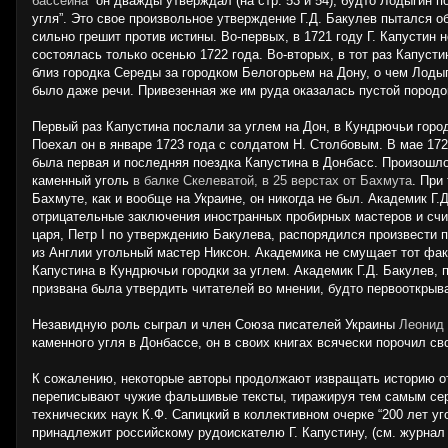
бассейна”
он дважды утверждал (на стр. 53 и 54), будто Лодыгин 
угля”. Это свое произвольное утверждение Г.Д. Бакулев пытался о
сильно грешит против истины. Во-первых, в 1721 году Г. Капустин
состоялась только осенью 1722 года. Во-вторых, в тот раз Капусти
близ городка Середы за городком Белогорьем на Дону, о чем Лодыг
было даже речи. Привезенная же им руда оказалась пустой породо
Первый раз Капустина послали за углем на Дон, в Кундрючьи городк
Поехал он в январе 1723 года с солдатом Н. Столбовым. В мае 172
была первая и последняя поездка Капустина в Донбасс. Произошло 
каменный уголь
в балке Скелеватой, в 25 верстах от Бахмута
. При
Бахмуте, как и вообще на Украине, он никогда не был. Академик 
отрицательные заключения иностранных пробирных мастеров и счи
царя, Петр I по утверждению Бакулева, распорядился произвести
из Англии угольный мастер Никсон. Академика не смущает тот факт
Капустина в Кундрючьи городки за углем. Академик Г.Д. Бакулев
призвана была утвердить читателей во мнении, будто первооткрыв
Незавидную роль сыграл и член Союза писателей Украины
Леонид 
каменного угля в Донбассе, он в своих книгах всячески порочил с
К сожалению, некоторые авторы продолжают извращать историю от
переписывают чужие фальшивые тексты, тиражируя тем самым серь
технических наук К.Ф. Сапицкий в коллективном очерке “200 лет 
принадлежит российскому рудоискателю Г. Капустину, (см. журнал “