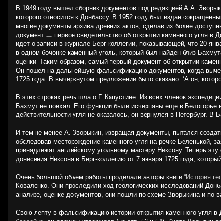
В 1949 году вышел сборник документов под редакцией А.А. Зворык
которого относится к Донбассу. В 1952 году был издан сокращенны
многие документы архива древних актов, сделав их более доступн
документ ㅡ первое свидетельство об открытии каменного угля в До
идет о записи в журнале Берг-коллегии, показывающей, что 20 янв
в одном бочонке каменный уголь, который был найден близ Бахмут
оценки. Таким образом, самый первый документ об открытии камен
Он пошел на дальнейшую фальсификацию документов, когда вычерк
1725 года. В вычеркнутом предложении было сказано: “А он, которо
В этих строках речь шла о Г. Капустине. Из всех членов экспедици
Бахмут не поехал. Его функции были исчерпаны еще в Белогорье на 
действительности угля не оказалось, он вернулся в Петербург. В Б
И тем не менее А. Зворыкин, извращая документы, пытался создат
обследовав месторождение каменного угля на речке Беленькой, за
принадлежат английскому угольному мастеру Никсону. Теперь эту
донесения Никсона в Берг-коллегию от 7 января 1725 года, которы
Очень большой объем работы проделали авторы книги
“История ге
Коваленко. Они проследили ход геологических исследований Донба
анализе, оценке документов, они пошли по схеме Зворыкина и по 
Свою лепту в фальсификацию истории открытия каменного угля в 