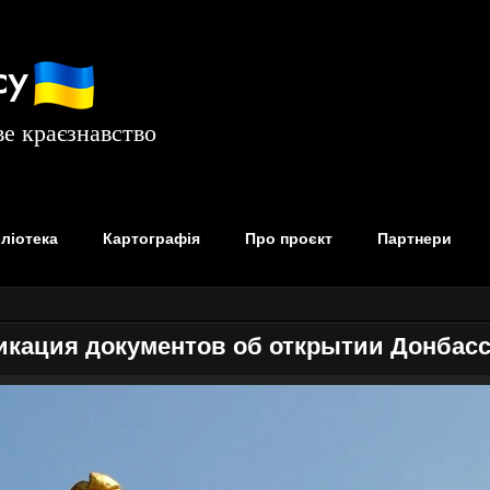
су
е краєзнавство
бліотека
Картографія
Про проєкт
Партнери
икация документов об открытии Донбас