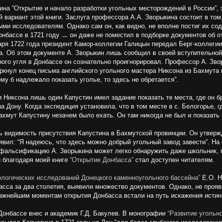
ина “Открытие и начало разработки угольных месторождений в России”,
й вариант этой книги. Заслуга профессора А.А. Зворыкина состоит в том
ыми исследователям. Однако сам он, как видно, не вполне постиг их с
нбассе в 1721 году ㅡ он даже не поместил в подборке документов об о
аря 1722 года президент Камор-коллегии Галицын передал Берг-коллегии
а. Об этом документе А. Зворыкин лишь сообщил в своей вступительной 
ного угля в Донбассе он сознательно проигнорировал. Профессор А. Зво
нул конец письма английского угольного мастера Никсона из Бахмута в
му б надлежало показать уголье, то здесь не обретается”.
и Никсона лишь один Капустин имел задание показать те места, где он бр
Дону. Когда экспедиция установила, что в том месте в с. Белогорье, г
ахмут Капустину незачем было ехать. Он там никогда не был и показать 
ь видимость присутствия Капустина в Бахмутской провинции. Он утверж
явил: “Я надеюсь, что здесь можно добрый угольный завод завести”. На
 фальсификацию А. Зворыкина может легко обнаружить даже школьник, п
й благодаря моей книге
“Открытие Донбасса”
стал доступен читателям.
ологических исследований Донецкого каменноугольного бассейна”
Е.О. Н
сса за два столетия, выявили множество документов. Однако, не прояв
важнейшим моментам открытия Донбасса встали на путь искажения истин
Донбассе внес и академик Г.Д. Бакулев. В монографии
“Развитие угольн