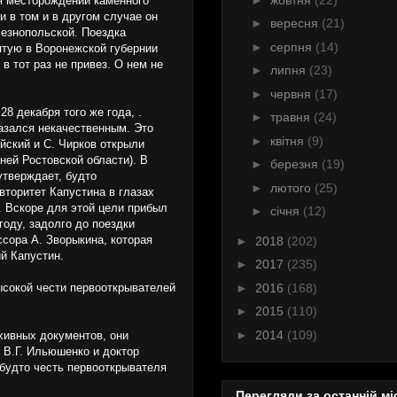
ия месторождений каменного
и в том и в другом случае он
►
вересня
(21)
лезнопольской. Поездка
►
серпня
(14)
зятую в Воронежской губернии
в тот раз не привез. О нем не
►
липня
(23)
►
червня
(17)
8 декабря того же года, .
►
травня
(24)
казался некачественным. Это
►
квітня
(9)
йский и С. Чирков открыли
ней Ростовской области). В
►
березня
(19)
утверждает, будто
►
лютого
(25)
торитет Капустина в глазах
 Вскоре для этой цели прибыл
►
січня
(12)
году, задолго до поездки
сора А. Зворыкина, которая
►
2018
(202)
й Капустин.
►
2017
(235)
►
2016
(168)
высокой чести первооткрывателей
►
2015
(110)
►
2014
(109)
хивных документов, они
 В.Г. Ильюшенко и доктор
 будто честь первооткрывателя
Перегляди за останній мі