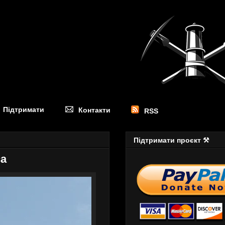
Підтримати
Контакти
RSS
Підтримати проєкт ⚒
са