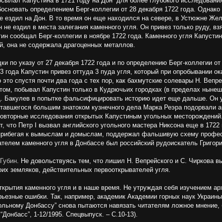
посылал Капустина в 1721 году на Дон “для более глубокого исследован
босновать определением Берг-коллегии от 28 декабря 1722 года. Однако 
 не ездил на Дон. В то время он еще находился на севере, в Устюжне Же
н не ездил в места залегания каменного угля. Он привез только руду, в
ин сообщал Берг-коллегии в ноябре 1722 года. Каменного угля Капустин 
й, она не содержала драгоценных металлов.
и по указу от 27 декабря 1722 года и по определению Берг-коллегии от 2
3 года Капустин привез оттуда 3 пуда угля, который при опробывании о
это спустя почти два года с тех пор, как бахмутские солевары Н. Вепре
 том, побывал Капустин только в Кудрючьих городках (в пределах нынеш
Г.Д. Бакулев в попытке фальсифицировать историю идет еще дальше. Он 
тавшегося большим знатоком кузнечного дела Марка Реэра подорвали ав
 повторные исследования открытых Капустиным угольных месторождений.
, что Петр I вызвал английского угольного мастера Никсона еще в 1722 
, прибегая к вымыслам и домыслам, поддержал фальшивую схему профес
ателем каменного угля в Донбассе был российский рудоискатель Григори
Губин
. Не довольствуясь тем, что лишил Н. Вепрейского и С. Чиркова 
воих земляков, действительных первооткрывателей угля.
крытия каменного угля и в наше время. Не утруждая себя изучением ар
езные ошибки. Так, например, академик Академии горных наук Украины
угольному Донбассу” снова пытаются навязать читателям ложное мнение,
Донбасс”, 1-12/1995. Спецвыпуск. – С.10-13).