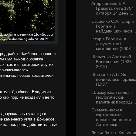
Андрющенко В.А.
Грамота лета 1704
октября 14 день....
Євсеєнко С.А. Історія
Горлівки з
найдавніших часів...
Історія Горлівки в
документах і
матеріалах (2008–2.
ряд работ. Наиболее ранняя из
Шевченко Анатолий
мы был выход сборника
Васильевич (1936 –
х, как и в некоторых других
2019)
 приписывалось
Шевченко А.В. Як
вительных первооткрывателей
починалась Горлівк
(1997)
вателя Донбасса. Владимир
«Бахмутская соль» –
геологический
 сих пор, не воздвигли не то
памятник природы..
Схематическая
 Допускалась путаница в
картограмма
е каменного угля в Донбассе
промышленности
Артемовск...
инижалась роль действительных
Лисья балка. Каньони