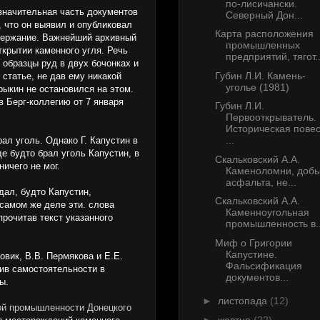
по-лисичански.
 значительная часть документов
Северный Дон...
, что он выявил и опубликовал
Карта расположения
одержание. Важнейший архивный
промышленных
ткрытии каменного угля. Речь
предприятий, тягот..
 образцы руд в двух бочонках и
Губин Л.И. Камень-
статье, не дав ему никакой
уголье (1981)
рыкин не остановился на этом.
 Берг-коллегию от 7 января
Губин Л.И.
Первооткрыватель.
Историческая повес
...
ал уголь. Однако Г. Капустин в
де будто брал уголь Капустин, в
Скальковский А.А.
ничего не мог.
Каменоломни, доб
асфальта, не...
дал, будто Капустин,
Скальковский А.А.
 самом же деле эти. слова
Каменноугольная
рочитав текст указанного
промышленность в..
Миф о Григории
Капустине.
овик, В.В. Пермякова и Е.Е.
Фальсификация
ив самостоятельности в
документов...
ы.
►
листопада
(12)
ой промышленности Донецкого
►
жовтня
(22)